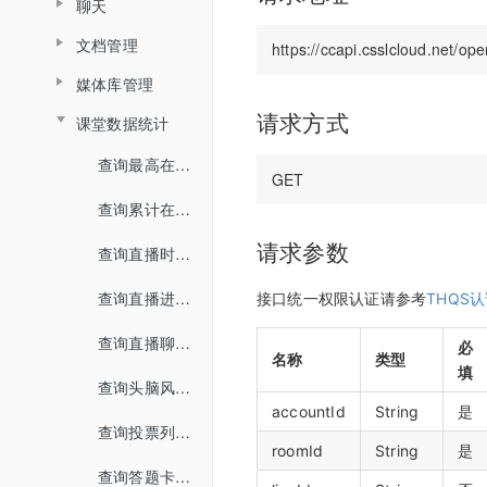
聊天
查询普通合流回放列表
查询分组列表详情
媒体库
界面介绍
查询直播间信息
教室功能介绍
数据统计
文档管理
查询聊天信息
查询全景合流回放列表
导入预设分组名单
开发者中心
教室功能介绍
创建登录sessionId
音视频设置
媒体库管理
文档上传
查询普通合流回放信息
用量统计
密钥管理
查询直播间登录链接
状态监控
请求方式
课堂数据统计
上传视频
删除文档
权限管理
服务概览
查询回放聊天信息
回调配置
查询直播间自动登录链接
查询最高在线人数
关联视频
查询账户文档列表
子用户管理
流量统计
查询视频播放链接
关闭直播间
查询累计在线人数
取消关联视频
查询直播间文档列表
操作记录
空间统计
查询MP4回放视频信息
开始直播
请求参数
查询直播时长信息
删除直播间关联视频
关联文档
已删用户
音频转写
添加删除回放任务
结束直播
查询直播进出记录
接口统一权限认证请参考
THQS
设置暖场视频
取消文档关联
云课堂时长统计
添加根据直播删除回放任务
查询直播间列表
查询直播聊天记录
取消暖场视频设置
必
设置预习课件
名称
类型
回放重制
查询回放观看统计时长
填
切换合流布局
查询头脑风暴信息
查询直播间关联视频列表
查询文档下载地址
查询视频详细信息
accountId
String
是
查询直播间人员列表
查询投票列表信息
文档名称重命名
roomId
String
是
提交分角色ASR任务
查询直播状态
查询答题卡信息