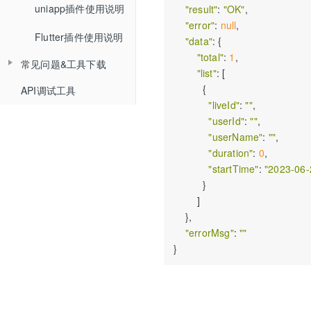
uniapp插件使用说明
Web排麦组件化
"result"
: 
"OK"
,

回放相关API
"error"
: 
null
,

Flutter插件使用说明
Web聊天组件化
自动登录相关API
"data"
: {

"total"
: 
1
,

常见问题&工具下载
Web文档组件化
接口认证相关API
"list"
: [

          {

API调试工具
常见问题
Web媒体组件化
THQS相关API
"liveId"
: 
""
,

工具下载
"userId"
: 
""
,

Web SDK文件引用路径
文档库相关API
"userName"
: 
""
,

Web SDK更新记录
"duration"
: 
0
,

媒体库相关API
"startTime"
: 
"2023-06-
Web组件化demo下载地址
课堂数据统计API
          }

        ]

计费查询API
    },

"errorMsg"
: 
""
回调地址相关API
双师对接流程
错误码说明