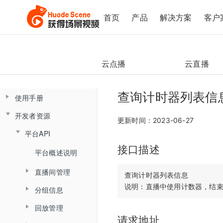
首页
产品
解决方案
客户
云点播
云直播
查询计时器列表信
使用手册
开发者资源
控制台操作手册
更新时间：2023-06-27
平台API
直播间管理
云课堂Web端用户使用手册
接口描述
云课堂App端用户使用手册
数据总览
产品简介
平台概述说明
创建直播间
产品发版记录
产品简介
监课管理
直播间管理
角色介绍
直播间设置
查询计时器列表信息

发版记录
分组信息
云盘管理
角色介绍
监课列表
创建直播间
登录与准备
链接获取
回放管理
查询分组场次列表
文档库
登录
直播间日志
更新直播间
主界面介绍
回放查看
请求地址