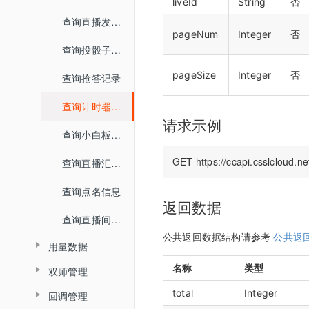
查询文档详情
liveId
String
否
查询分角色ASR结果
踢出人员
查询直播发奖信息
查询文档预览地址
pageNum
Integer
否
查询直播场次列表
查询投骰子记录
H5课件批量上传
查询账号背景图列表
pageSize
Integer
否
查询抢答记录
批量上传在线文档
增加账号背景图片
查询计时器记录
请求示例
删除账号背景图片
查询小白板提交记录
查询直播汇总信息
查询点名信息
返回数据
查询直播间用户进出记录
公共返回数据结构请参考
公共返
用量数据
名称
类型
双师管理
查询用量信息
total
Integer
回调管理
创建直播间