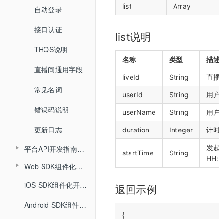
list
Array
自动登录
开始结束直播
更新直播间
接口认证
登录退出
查询直播间信息
list说明
THQS说明
视频转码
创建登录sessionId
名称
类型
描
直播间通用字段
文档转码
说明
liveId
String
直播
常见名词
回放
userId
String
用户
错误码说明
课堂数据统计
userName
String
用
更新日志
duration
Integer
计
发起
平台API开发指南（旧版本）
startTime
String
HH:
Web SDK组件化开发指南
API概述
Web SDK组件化快速集成文档
iOS SDK组件化开发指南
小班课管理API
返回示例
Web SDK音视频API文档
Android SDK组件化开发指南
聊天相关API
{
