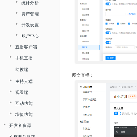
统计分析
观看端皮肤设置
资产管理
直播统计
营销互动
开发设置
打赏收益
回放统计
防录屏设置
账户中心
API接口设置
红包账户
客户端设置
直播客户端
消息中心
回调设置
提现账户设置
敏感词设置
手机直播
直播客户端概述
用量统计
直播审核
助教端
手机直播概述
文档模式
图文直播：
自定义未登录页
主持人端
iOS推流app
大屏模式
自定义表情
观看端
主持人端概述
安卓推流app
直播客户端 V6.0
互动功能
客户端大屏布局管理
观看PC页面
主持人客户端
微信直播
增值功能
连麦
微信公众号配置
观看移动H5页面
主持人网页
开发者资源
低延迟直播
打卡
微信支付商户号配置
Live API 开发指南
文档课件规范