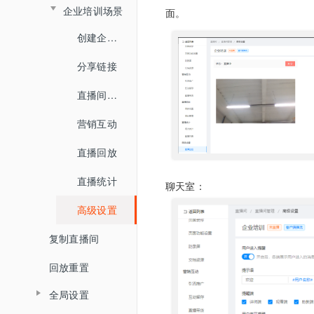
企业培训场景
创建直播间
面。
创建企业培训直播间
分享链接
分享链接
直播间设置
直播间设置
营销设置
营销互动
观看端设置
直播回放
讲师端设置
直播统计
助教端设置
聊天室：
高级设置
直播记录
复制直播间
直播回放
回放重置
直播文档
全局设置
直播监控