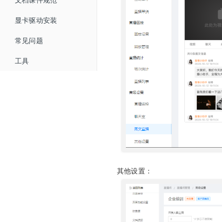
云分发（直播分发）
抽奖
WEB SDK 开发指南
概述
显卡驱动安装
智能抠像（虚拟背景）
问卷
直播SDK
WEB直播iFrameUI 开发指南
HTTP接口
常见问题
美颜
随堂测
回放SDK
快速开始
WEB回放iFrameUI 开发指南
高级设置接口
工具
打赏
助教SDK
快速开始
直播SDK API
直播间管理
WEB SDK Flash升级H5
直播间自动登录方式
红包雨
快速开始
回放SDK API
版本更新记录
iOS SDK 开发指南
文档管理
HTTP通信加密算法
助教SDK API
版本更新记录
版本更新记录
回调
Android SDK 开发指南
版本更新记录
微信小程序SDK
获得场景视频云直播插件使用说明
其他设置：
直播带货商品自定义跳转开发指南
回调接口开发指南
接口验证开发指南