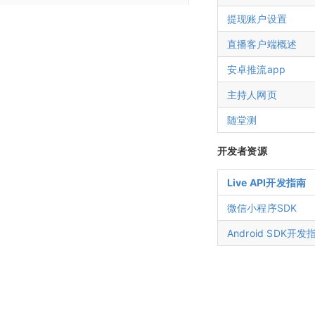
助教SDK
快速开始
直播SDK API
主持人端
企业培训场景
WEB SDK Flash升级H5
iOS推流app
直播间自动登录方式
直播间管理
创建直播间
回放重置
大屏模式
提现账户设置
快速开始
回放SDK API
观看端
主持人端概述
版本更新记录
创建企业培训直播间
iOS SDK 开发指南
安卓推流app
HTTP通信加密算法
文档管理
分享链接
全局设置
直播客户端 V6.0
直播客户端概述
助教SDK API
互动功能
观看PC页面
版本更新记录
主持人客户端
分享链接
统计分析
Android SDK 开发指南
微信直播
版本更新记录
观看端皮肤设置
回调
直播间设置
安卓推流app
增值功能
连麦
版本更新记录
观看移动H5页面
资产管理
主持人网页
直播统计
直播间设置
主持人网页
微信小程序SDK
营销互动
营销设置
低延迟直播
打卡
开发设置
打赏收益
随堂测
回放统计
营销互动
防录屏设置
观看端设置
获得场景视频云直播插件使用说明
云分发（直播分发）
账户中心
抽奖
API接口设置
红包账户
开发者资源
直播回放
客户端设置
讲师端设置
直播带货商品自定义跳转开发指南
智能抠像（虚拟背景）
消息中心
问卷
回调设置
提现账户设置
直播统计
Live API开发指南
回调接口开发指南
敏感词设置
助教端设置
美颜
用量统计
随堂测
微信小程序SDK
高级设置
接口验证开发指南
直播审核
直播记录
打赏
Android SDK开发
问卷接口开发指南
自定义未登录页
直播回放
红包雨
自定义表情
直播文档
客户端大屏布局管理
直播监控