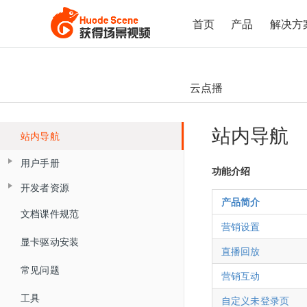
首页
产品
解决方
云点播
站内导航
站内导航
用户手册
功能介绍
开发者资源
产品简介
产品简介
Live API 开发指南
文档课件规范
云直播控制台（新版)
营销设置
WEB SDK 开发指南
概述
直播客户端
显卡驱动安装
控制台概述
直播回放
直播SDK
WEB直播iFrameUI 开发指南
手机直播
直播客户端概述
HTTP接口
直播间管理
常见问题
营销互动
回放SDK
快速开始
助教端
WEB回放iFrameUI 开发指南
手机直播概述
高级设置接口
大班课&研讨会场景
复制直播间
文档模式
工具
自定义未登录页