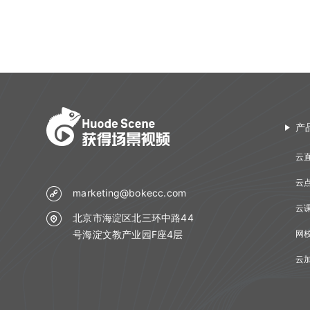
微信公众号配置
微信支付商户号配置
产
云
云
marketing@bokecc.com
云
北京市海淀区北三环中路44
号海淀文教产业园F座4层
网
云