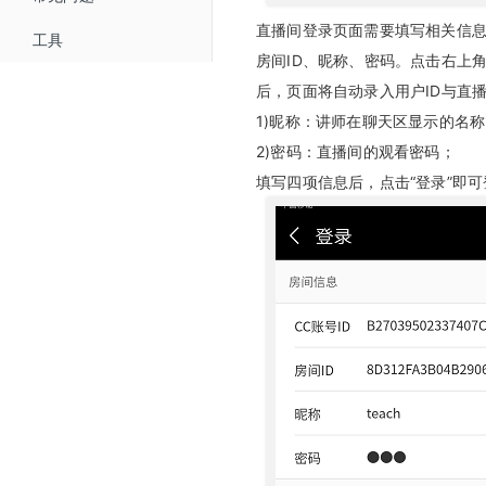
美颜
随堂测
回放SDK
微信公众号配置
快速开始
WEB回放iFrameUI 开发指南
高级设置接口
直播间登录页面需要填写相关信息
工具
打赏
助教SDK
快速开始
房间ID、昵称、密码。点击右上
微信支付商户号配置
直播SDK API
直播间管理
WEB SDK Flash升级H5
直播间自动登录方式
后，页面将自动录入用户ID与直播
红包雨
快速开始
回放SDK API
版本更新记录
iOS SDK 开发指南
文档管理
HTTP通信加密算法
1)昵称：讲师在聊天区显示的名
助教SDK API
版本更新记录
2)密码：直播间的观看密码；
版本更新记录
回调
Android SDK 开发指南
填写四项信息后，点击“登录”即
版本更新记录
微信小程序SDK
获得场景视频云直播插件使用说明
直播带货商品自定义跳转开发指南
回调接口开发指南
接口验证开发指南
问卷接口开发指南