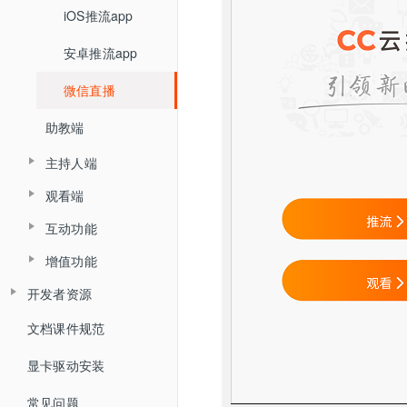
企业培训场景
iOS推流app
创建直播间
回放重置
大屏模式
创建企业培训直播间
安卓推流app
分享链接
全局设置
直播客户端 V6.0
分享链接
统计分析
微信直播
直播间设置
观看端皮肤设置
资产管理
直播统计
直播间设置
助教端
营销互动
营销设置
开发设置
打赏收益
回放统计
营销互动
主持人端
防录屏设置
观看端设置
账户中心
API接口设置
红包账户
观看端
主持人端概述
直播回放
客户端设置
讲师端设置
消息中心
回调设置
互动功能
观看PC页面
提现账户设置
主持人客户端
直播统计
敏感词设置
助教端设置
用量统计
增值功能
连麦
观看移动H5页面
主持人网页
高级设置
直播审核
直播记录
开发者资源
低延迟直播
打卡
直播回放
自定义未登录页
Live API 开发指南
文档课件规范
云分发（直播分发）
抽奖
自定义表情
直播文档
WEB SDK 开发指南
概述
显卡驱动安装
智能抠像（虚拟背景）
问卷
直播监控
客户端大屏布局管理
直播SDK
WEB直播iFrameUI 开发指南
HTTP接口
常见问题