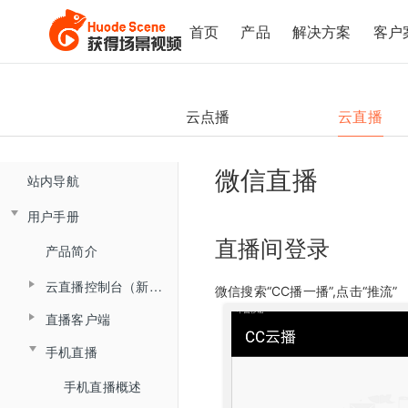
首页
产品
解决方案
客户
云点播
云直播
微信直播
站内导航
用户手册
直播间登录
产品简介
云直播控制台（新版)
微信搜索“CC播一播”,点击“推流”
直播客户端
控制台概述
手机直播
直播客户端概述
直播间管理
手机直播概述
大班课&研讨会场景
复制直播间
文档模式