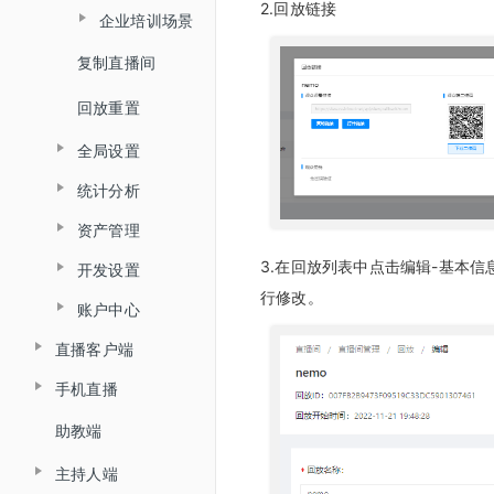
2.回放链接
企业培训场景
复制直播间
创建企业培训直播间
回放重置
分享链接
全局设置
直播间设置
统计分析
观看端皮肤设置
营销互动
资产管理
直播统计
营销互动
直播回放
3.在回放列表中点击编辑-基本信
开发设置
打赏收益
回放统计
防录屏设置
直播统计
行修改。
账户中心
API接口设置
红包账户
客户端设置
高级设置
直播客户端
消息中心
回调设置
提现账户设置
敏感词设置
手机直播
直播客户端概述
用量统计
直播审核
助教端
手机直播概述
文档模式
自定义未登录页
主持人端
iOS推流app
大屏模式