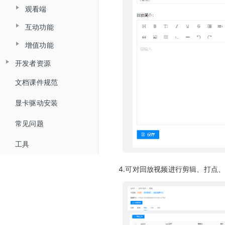
自定义表情
观看端
主持人端概述
安卓推流app
直播客户端 V6.0
互动功能
客户端大屏布局管理
观看PC页面
主持人客户端
微信直播
增值功能
连麦
微信公众号配置
观看移动H5页面
主持人网页
开发者资源
低延迟直播
打卡
微信支付商户号配置
Live API 开发指南
文档课件规范
云分发（直播分发）
抽奖
WEB SDK 开发指南
概述
显卡驱动安装
智能抠像（虚拟背景）
问卷
直播SDK
WEB直播iFrameUI 开发指南
HTTP接口
常见问题
美颜
随堂测
回放SDK
快速开始
WEB回放iFrameUI 开发指南
高级设置接口
工具
打赏
助教SDK
快速开始
直播SDK API
直播间管理
WEB SDK Flash升级H5
直播间自动登录方式
红包雨
4.可对回放视频进行剪辑、打点
快速开始
回放SDK API
版本更新记录
iOS SDK 开发指南
文档管理
HTTP通信加密算法
助教SDK API
版本更新记录
版本更新记录
回调
Android SDK 开发指南
版本更新记录
微信小程序SDK