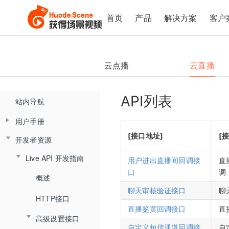
首页
产品
解决方案
客户
云点播
云直播
API列表
站内导航
用户手册
[接口地址]
[
开发者资源
产品简介
Live API 开发指南
云直播控制台（新版)
用户进出直播间回调接
直
口
调
概述
直播客户端
控制台概述
聊天审核验证接口
聊
手机直播
直播客户端概述
HTTP接口
直播间管理
直播鉴黄回调接口
直
助教端
手机直播概述
高级设置接口
大班课&研讨会场景
复制直播间
文档模式
自定义短信通道回调接
自