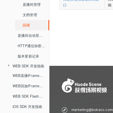
主持人端
企业培训场景
iOS推流app
直播间管理
创建直播间
口
能
回放重置
大屏模式
观看端
主持人端概述
创建企业培训直播间
安卓推流app
文档管理
分享链接
全局设置
直播客户端 V6.0
互动功能
观看PC页面
主持人客户端
分享链接
统计分析
微信直播
回调
直播间设置
观看端皮肤设置
增值功能
连麦
观看移动H5页面
资产管理
主持人网页
直播统计
直播间设置
营销互动
营销设置
直播间自动登录方式
低延迟直播
打卡
开发设置
打赏收益
回放统计
营销互动
防录屏设置
观看端设置
HTTP通信加密算法
云分发（直播分发）
账户中心
抽奖
API接口设置
红包账户
直播回放
版本更新记录
客户端设置
讲师端设置
消息中心
智能抠像（虚拟背景）
问卷
回调设置
提现账户设置
直播统计
WEB SDK 开发指南
敏感词设置
助教端设置
美颜
用量统计
随堂测
直播SDK
高级设置
WEB直播iFrameUI 开发指南
直播审核
直播记录
打赏
回放SDK
快速开始
WEB回放iFrameUI 开发指南
直播回放
自定义未登录页
助教SDK
红包雨
快速开始
直播SDK API
WEB SDK Flash升级H5
自定义表情
直播文档
快速开始
回放SDK API
版本更新记录
iOS SDK 开发指南
直播监控
客户端大屏布局管理
marketing@bokecc.com