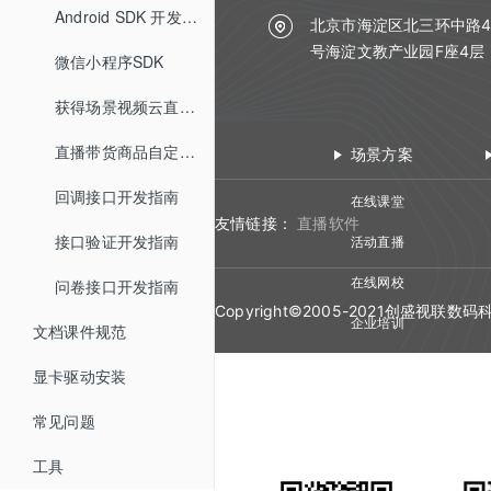
助教SDK API
版本更新记录
Android SDK 开发指南
微信公众号配置
北京市海淀区北三环中路4
版本更新记录
号海淀文教产业园F座4层
微信小程序SDK
微信支付商户号配置
获得场景视频云直播插件使用说明
直播带货商品自定义跳转开发指南
场景方案
回调接口开发指南
在线课堂
友情链接：
直播软件
接口验证开发指南
活动直播
在线网校
问卷接口开发指南
Copyright©2005-2021创盛视
企业培训
文档课件规范
视频会议
显卡驱动安装
常见问题
工具