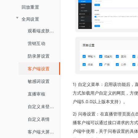
企业培训场景
创建直播间
回放重置
创建企业培训直播间
分享链接
全局设置
分享链接
直播间设置
观看端皮肤设置
直播间设置
营销互动
营销设置
营销互动
防录屏设置
观看端设置
直播回放
客户端设置
讲师端设置
直播统计
敏感词设置
助教端设置
1) 自定义菜单：启用该功能后
高级设置
方式加载用户自定义的网页，方
直播审核
直播记录
户端5.0.0以上版本支持）。
直播回放
自定义未登录页
2) 问卷设置：在直播管理页面点
自定义表情
直播文档
播客户端可以通过接口请求的方
直播监控
客户端大屏布局管理
户端中使用，关于问卷设置的具