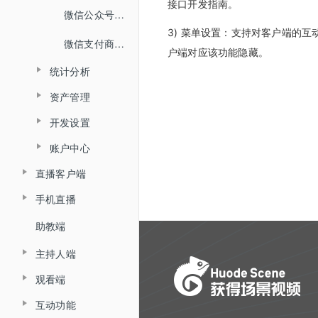
接口开发指南。
微信公众号配置
3) 菜单设置：支持对客户端的
微信支付商户号配置
户端对应该功能隐藏。
统计分析
资产管理
直播统计
开发设置
打赏收益
回放统计
账户中心
API接口设置
红包账户
直播客户端
消息中心
回调设置
提现账户设置
手机直播
直播客户端概述
用量统计
助教端
手机直播概述
文档模式
主持人端
iOS推流app
大屏模式
观看端
主持人端概述
安卓推流app
直播客户端 V6.0
互动功能
观看PC页面
主持人客户端
微信直播