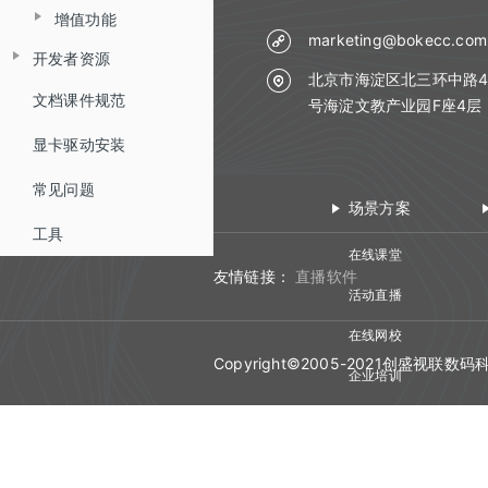
增值功能
连麦
观看移动H5页面
主持人网页
marketing@bokecc.com
开发者资源
低延迟直播
打卡
北京市海淀区北三环中路4
Live API 开发指南
文档课件规范
云分发（直播分发）
号海淀文教产业园F座4层
抽奖
WEB SDK 开发指南
概述
显卡驱动安装
智能抠像（虚拟背景）
问卷
直播SDK
WEB直播iFrameUI 开发指南
HTTP接口
常见问题
美颜
随堂测
场景方案
回放SDK
快速开始
WEB回放iFrameUI 开发指南
高级设置接口
工具
打赏
助教SDK
快速开始
在线课堂
直播SDK API
直播间管理
WEB SDK Flash升级H5
直播间自动登录方式
友情链接：
直播软件
红包雨
快速开始
活动直播
回放SDK API
版本更新记录
iOS SDK 开发指南
文档管理
HTTP通信加密算法
在线网校
助教SDK API
版本更新记录
版本更新记录
回调
Android SDK 开发指南
Copyright©2005-2021创盛视
企业培训
版本更新记录
微信小程序SDK
视频会议
获得场景视频云直播插件使用说明