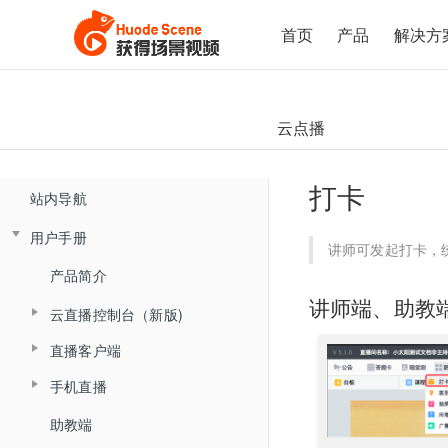
首页
产品
解决方
云点播
打卡
站内导航
用户手册
讲师可发起打卡，
产品简介
讲师端、助教
云直播控制台（新版)
直播客户端
控制台概述
手机直播
直播客户端概述
直播间管理
助教端
手机直播概述
大班课&研讨会场景
复制直播间
文档模式