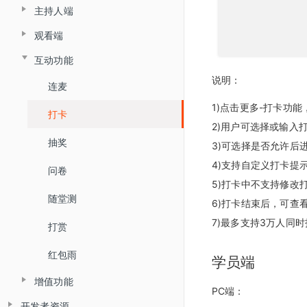
主持人端
企业培训场景
iOS推流app
创建直播间
回放重置
大屏模式
观看端
主持人端概述
创建企业培训直播间
安卓推流app
分享链接
全局设置
直播客户端 V6.0
互动功能
观看PC页面
主持人客户端
分享链接
统计分析
微信直播
观看端皮肤设置
直播间设置
说明：
连麦
观看移动H5页面
资产管理
主持人网页
直播统计
直播间设置
营销互动
营销设置
1)点击更多-打卡功
打卡
开发设置
打赏收益
回放统计
营销互动
防录屏设置
观看端设置
2)用户可选择或输入
账户中心
抽奖
API接口设置
红包账户
3)可选择是否允许后
直播回放
客户端设置
讲师端设置
4)支持自定义打卡提
消息中心
问卷
回调设置
提现账户设置
直播统计
敏感词设置
助教端设置
5)打卡中不支持修改
用量统计
随堂测
6)打卡结束后，可查
高级设置
直播审核
直播记录
7)最多支持3万人同
打赏
自定义未登录页
直播回放
红包雨
学员端
自定义表情
直播文档
增值功能
PC端：
客户端大屏布局管理
直播监控
开发者资源