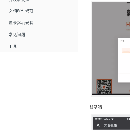
低延迟直播
微信公众号配置
Live API 开发指南
文档课件规范
云分发（直播分发）
微信支付商户号配置
WEB SDK 开发指南
概述
显卡驱动安装
智能抠像（虚拟背景）
直播SDK
WEB直播iFrameUI 开发指南
HTTP接口
常见问题
美颜
回放SDK
快速开始
WEB回放iFrameUI 开发指南
高级设置接口
工具
助教SDK
快速开始
直播SDK API
WEB SDK Flash升级H5
直播间自动登录方式
直播间管理
快速开始
回放SDK API
版本更新记录
iOS SDK 开发指南
HTTP通信加密算法
文档管理
助教SDK API
版本更新记录
Android SDK 开发指南
版本更新记录
回调
版本更新记录
微信小程序SDK
获得场景视频云直播插件使用说明
移动端：
直播带货商品自定义跳转开发指南
回调接口开发指南