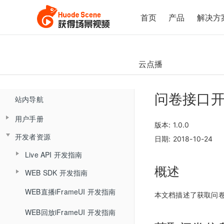
首页
产品
解决方
云点播
问卷接口
站内导航
用户手册
版本: 1.0.0
开发者资源
产品简介
日期: 2018-10-24
Live API 开发指南
云直播控制台（新版)
概述
WEB SDK 开发指南
概述
直播客户端
控制台概述
直播SDK
WEB直播iFrameUI 开发指南
手机直播
直播客户端概述
HTTP接口
直播间管理
本文档描述了获取问
回放SDK
快速开始
助教端
WEB回放iFrameUI 开发指南
手机直播概述
高级设置接口
大班课&研讨会场景
复制直播间
文档模式