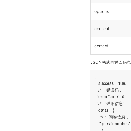
options
content
correct
JSON格式的返回信
{

  "success": true,

  "//": "错误码",

  "errorCode": 0,

  "//": "详细信息",

  "datas": {

    "//": "问卷
    "questionnaires": 
      {
