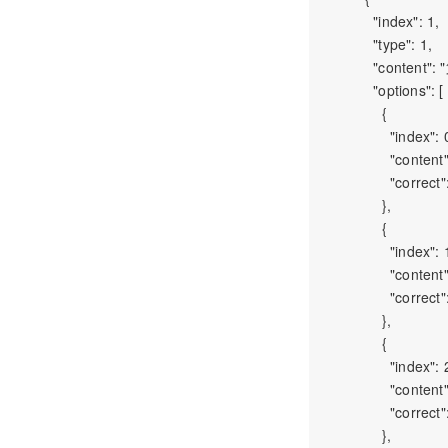
            "index": 1,

            "type": 1,

            "cont
            "options": [

              {

                "index": 0
                "
                "correct":
              },

              {

                "index": 1
                "
                "correct":
              },

              {

                "index": 2
                "
                "correct":
              },
