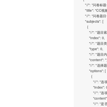
        "//": 
        "title":
        "//":
        "subjects": [

          {

            "//": "题
            "index": 0,

            "//"
            "type": 0,

            "/
            "cont
            "
            "options": [

              {

                "//": 
                "index": 0
               
                "
                