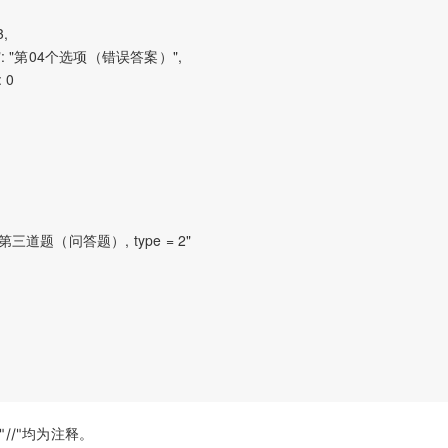
,

content": "第04个选项（错误答案）",

 0

ent": "第三道题（问答题）, type = 2"

"//"均为注释。