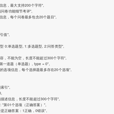
"问卷标题信息，最大支持200个字符",

 "CC视频问卷功能细节考评",

 "问卷题目信息，每个问卷最多包含20个题目",

目索引值",

: "题目类型 0:单选题型, 1:多选题型, 2:问答类型",

/": "题目内容，不能为空，长度不能超过300个字符",

ent": "第一道题（单选题）, type = 0",

//": "选择题的选项信息，每个选择题最多存在20个选项",

"选项索引",

,

 "//": "选项描述信息，长度不能超过300个字符",

content": "第01个选项（正确答案）",

"//": "是否是正确答案：1正确，0错误",
