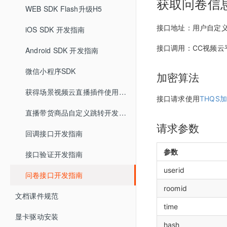
获取问卷信
助教SDK
快速开始
直播SDK API
主持人端
企业培训场景
WEB SDK Flash升级H5
iOS推流app
直播间自动登录方式
直播间管理
创建直播间
回放重置
大屏模式
快速开始
回放SDK API
观看端
主持人端概述
版本更新记录
创建企业培训直播间
接口地址：用户自定义，支
iOS SDK 开发指南
安卓推流app
HTTP通信加密算法
文档管理
分享链接
全局设置
直播客户端 V6.0
助教SDK API
互动功能
观看PC页面
版本更新记录
主持人客户端
分享链接
接口调用：CC视频云
统计分析
Android SDK 开发指南
微信直播
版本更新记录
观看端皮肤设置
回调
直播间设置
增值功能
连麦
版本更新记录
观看移动H5页面
资产管理
主持人网页
直播统计
直播间设置
微信小程序SDK
营销互动
营销设置
加密算法
低延迟直播
打卡
开发设置
打赏收益
回放统计
营销互动
防录屏设置
观看端设置
获得场景视频云直播插件使用说明
接口请求使用
THQS
云分发（直播分发）
账户中心
抽奖
API接口设置
红包账户
直播回放
客户端设置
讲师端设置
直播带货商品自定义跳转开发指南
智能抠像（虚拟背景）
消息中心
问卷
回调设置
请求参数
提现账户设置
直播统计
回调接口开发指南
敏感词设置
助教端设置
美颜
用量统计
随堂测
高级设置
参数
接口验证开发指南
直播审核
直播记录
打赏
userid
问卷接口开发指南
自定义未登录页
直播回放
红包雨
roomid
文档课件规范
自定义表情
直播文档
time
显卡驱动安装
客户端大屏布局管理
直播监控
hash