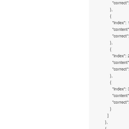
                "correct":
              },

              {

                "index": 1
                "
                "correct":
              },

              {

                "index": 2
                "
                "correct":
              },

              {

                "index": 3
                "
                "correct":
              }

            ]

          },

          {
