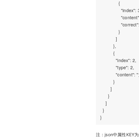
              {

                "index": 3
                "
                "correct":
              }

            ]

          },

          {

            "index": 2,

            "type": 2,

            "cont
          }

        ]

      }

    ]

  }

注：json中属性KEY为