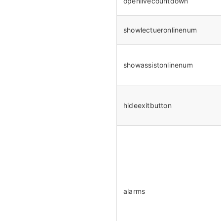
openlivecountdown
showlectueronlinenum
showassistonlinenum
hideexitbutton
alarms