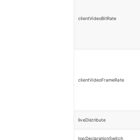
clientVideoBitRate
clientVideoFrameRate
liveDistribute
topDeclarationSwitch