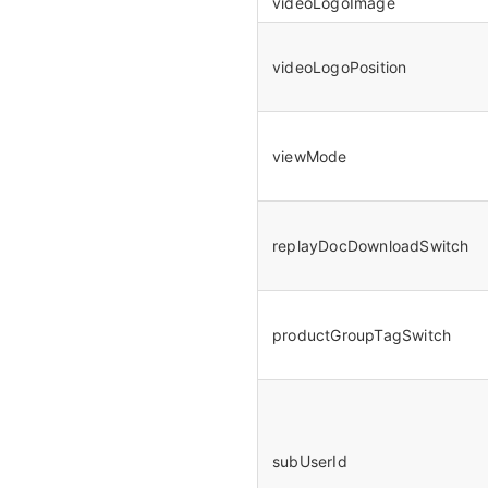
videoLogoImage
videoLogoPosition
viewMode
replayDocDownloadSwitch
productGroupTagSwitch
subUserId