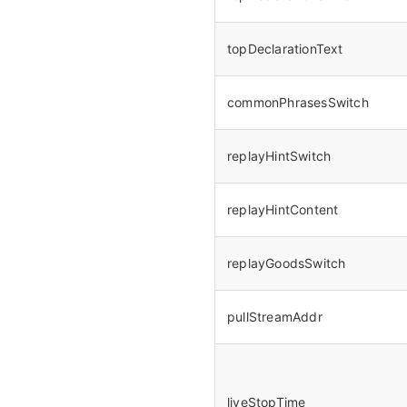
topDeclarationText
commonPhrasesSwitch
replayHintSwitch
replayHintContent
replayGoodsSwitch
pullStreamAddr
liveStopTime