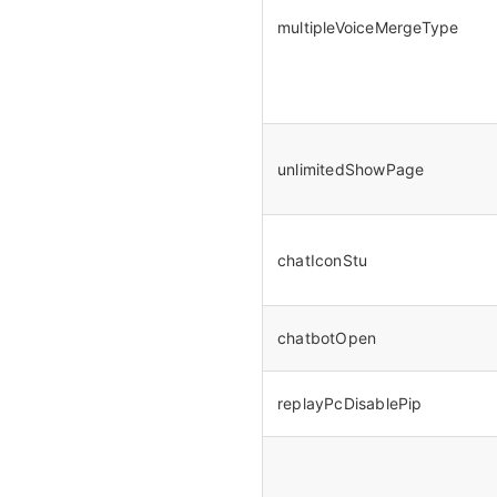
multipleVoiceMergeType
unlimitedShowPage
chatIconStu
chatbotOpen
replayPcDisablePip