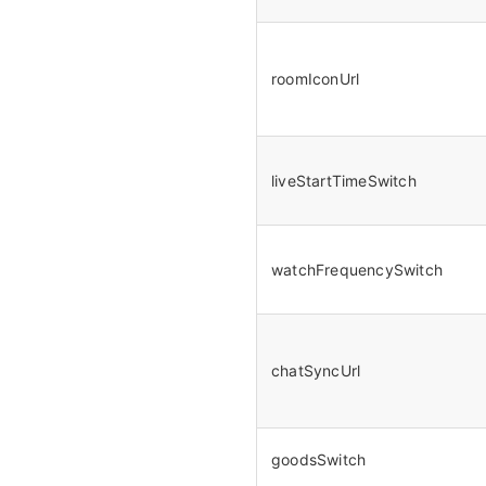
roomIconUrl
liveStartTimeSwitch
watchFrequencySwitch
chatSyncUrl
goodsSwitch