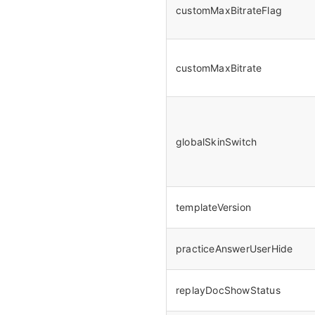
customMaxBitrateFlag
customMaxBitrate
globalSkinSwitch
templateVersion
practiceAnswerUserHide
replayDocShowStatus