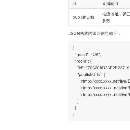
id
直播间id
推流地址，第
publishUrls
参数
JSON格式的返回信息如下：
{

  "result": "OK",

  "room": {

    "id": "76620AD36E2F2371
    "publishUrls": [

      "rtmp://xxxx.xxxx.net/
      "rtmp://xxxx.xxxx..net
      "rtmp://xxxx.xxxx..net
    ]

  }
