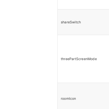
shareSwitch
threePartScreenMode
roomIcon