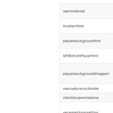
warmvideoid
livestarttime
playerbackgroundhint
leftBottomPlayerHint
playerbackgroundimageuri
manuallyrecordmode
clientdocpermissions
repeatedloginsetting