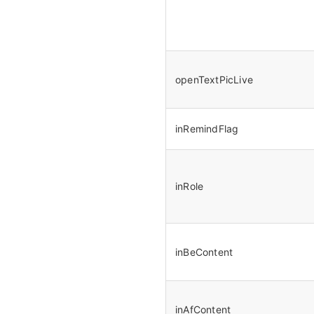
openTextPicLive
inRemindFlag
inRole
inBeContent
inAfContent