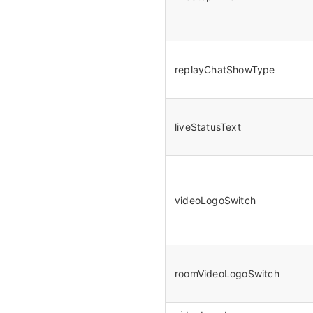
replayChatShowType
liveStatusText
videoLogoSwitch
roomVideoLogoSwitch