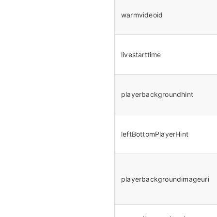
warmvideoid
livestarttime
playerbackgroundhint
leftBottomPlayerHint
playerbackgroundimageuri