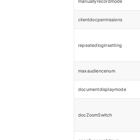
manuallyrecordmode
clientdocpermissions
repeatedloginsetting
maxaudiencenum
documentdisplaymode
docZoomSwitch