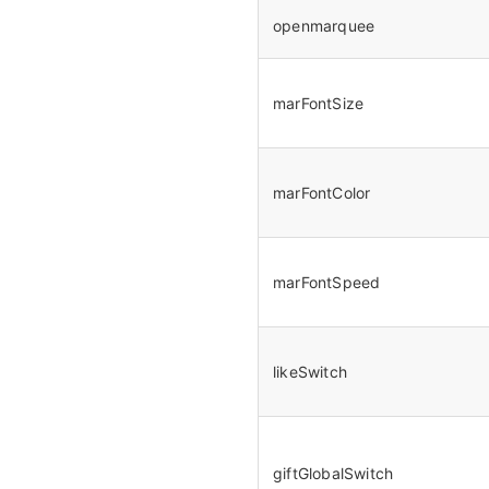
openmarquee
marFontSize
marFontColor
marFontSpeed
likeSwitch
giftGlobalSwitch