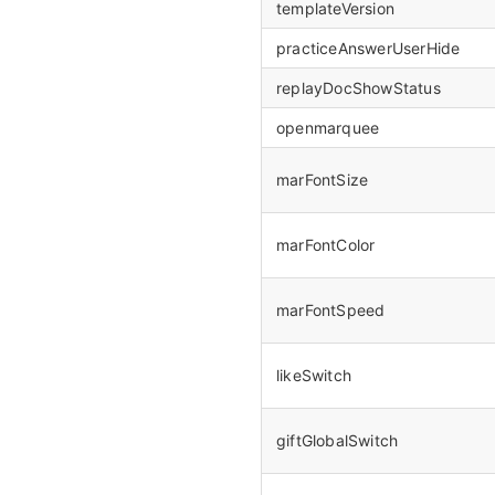
templateVersion
practiceAnswerUserHide
replayDocShowStatus
openmarquee
marFontSize
marFontColor
marFontSpeed
likeSwitch
giftGlobalSwitch