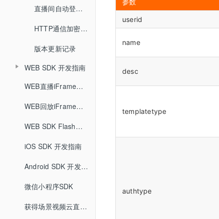
参数
主持人端
企业培训场景
iOS推流app
直播间管理
创建直播间
直播间自动登录方式
回放重置
大屏模式
userid
观看端
主持人端概述
创建企业培训直播间
安卓推流app
文档管理
分享链接
HTTP通信加密算法
全局设置
直播客户端 V6.0
互动功能
name
观看PC页面
主持人客户端
分享链接
统计分析
微信直播
版本更新记录
回调
直播间设置
观看端皮肤设置
增值功能
连麦
观看移动H5页面
资产管理
主持人网页
直播统计
直播间设置
WEB SDK 开发指南
营销互动
营销设置
desc
低延迟直播
打卡
开发设置
打赏收益
直播SDK
回放统计
营销互动
WEB直播iFrameUI 开发指南
防录屏设置
观看端设置
云分发（直播分发）
账户中心
抽奖
API接口设置
回放SDK
红包账户
快速开始
直播回放
WEB回放iFrameUI 开发指南
客户端设置
讲师端设置
templatetype
消息中心
智能抠像（虚拟背景）
助教SDK
问卷
回调设置
快速开始
提现账户设置
直播SDK API
直播统计
WEB SDK Flash升级H5
敏感词设置
助教端设置
美颜
用量统计
快速开始
随堂测
回放SDK API
版本更新记录
iOS SDK 开发指南
高级设置
直播审核
直播记录
助教SDK API
打赏
版本更新记录
Android SDK 开发指南
直播回放
自定义未登录页
版本更新记录
红包雨
微信小程序SDK
自定义表情
直播文档
authtype
获得场景视频云直播插件使用说明
直播监控
客户端大屏布局管理