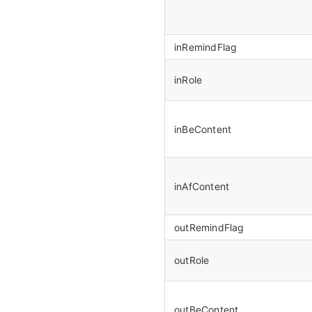
inRemindFlag
inRole
inBeContent
inAfContent
outRemindFlag
outRole
outBeContent