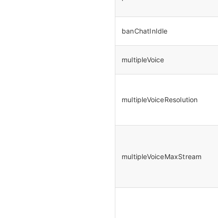
banChatInIdle
multipleVoice
multipleVoiceResolution
multipleVoiceMaxStream