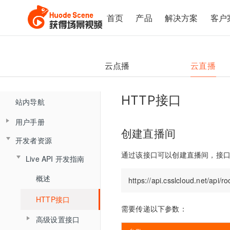
首页
产品
解决方案
客户
云点播
云直播
HTTP接口
站内导航
用户手册
创建直播间
开发者资源
产品简介
通过该接口可以创建直播间，接
Live API 开发指南
云直播控制台（新版)
概述
直播客户端
控制台概述
手机直播
直播客户端概述
HTTP接口
直播间管理
需要传递以下参数：
助教端
手机直播概述
高级设置接口
大班课&研讨会场景
复制直播间
文档模式