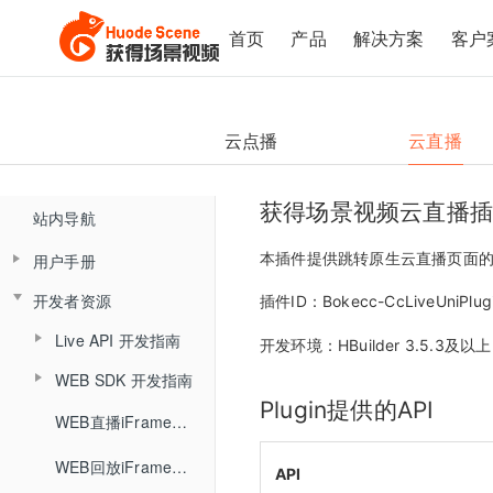
首页
产品
解决方案
客户
云点播
云直播
获得场景视频云直播插
站内导航
本插件提供跳转原生云直播页面
用户手册
开发者资源
产品简介
插件ID：Bokecc-CcLiveUniPlug
Live API 开发指南
云直播控制台（新版)
开发环境：HBuilder 3.5.3及以上
WEB SDK 开发指南
概述
直播客户端
控制台概述
Plugin提供的API
直播SDK
WEB直播iFrameUI 开发指南
手机直播
直播客户端概述
HTTP接口
直播间管理
回放SDK
快速开始
助教端
手机直播概述
WEB回放iFrameUI 开发指南
高级设置接口
大班课&研讨会场景
复制直播间
文档模式
API