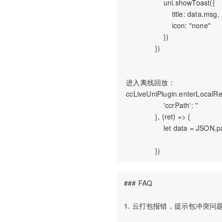
                   uni.showToast({

                       title: data.msg,

                       icon: "none"

                   })

               })

 进入离线回放：

 ccLiveUniPlugin.enterLocalRep
                   'ccrPath': ''

               }, (ret) => {

                   let data = JSON.p
### FAQ

1. 云打包报错，提示包冲突问题