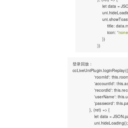
                   let data = J
                   uni.hideLoadi
                   uni.showToast
                       title: data.
                       icon: 
"none
                   })

 登录回放：

 ccLiveUniPlugin.loginReplay({

                   'roomId': this.room
                   'accountId': this.
                   'recordId': this.re
                   'userName': thi
                   'password': this.
               }, (ret) => {

                   let data = JSON.p
                   uni.hideLoading();