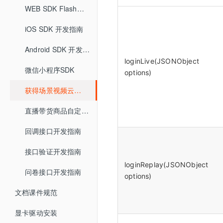
助教SDK
快速开始
直播SDK API
主持人端
企业培训场景
iOS推流app
直播间管理
创建直播间
WEB SDK Flash升级H5
直播间自动登录方式
回放重置
大屏模式
快速开始
回放SDK API
观看端
主持人端概述
版本更新记录
创建企业培训直播间
iOS SDK 开发指南
安卓推流app
文档管理
分享链接
HTTP通信加密算法
全局设置
直播客户端 V6.0
助教SDK API
互动功能
观看PC页面
版本更新记录
主持人客户端
分享链接
统计分析
微信直播
版本更新记录
回调
直播间设置
观看端皮肤设置
Android SDK 开发指南
增值功能
loginLive(JSONObject
连麦
版本更新记录
观看移动H5页面
资产管理
主持人网页
直播统计
直播间设置
微信小程序SDK
营销互动
营销设置
options)
低延迟直播
打卡
开发设置
打赏收益
回放统计
营销互动
防录屏设置
获得场景视频云直播插件使用说明
观看端设置
云分发（直播分发）
账户中心
抽奖
API接口设置
红包账户
直播回放
客户端设置
讲师端设置
直播带货商品自定义跳转开发指南
消息中心
智能抠像（虚拟背景）
问卷
回调设置
提现账户设置
直播统计
回调接口开发指南
敏感词设置
助教端设置
美颜
用量统计
随堂测
高级设置
接口验证开发指南
直播审核
直播记录
打赏
loginReplay(JSONObject
问卷接口开发指南
直播回放
自定义未登录页
options)
红包雨
文档课件规范
自定义表情
直播文档
显卡驱动安装
直播监控
客户端大屏布局管理