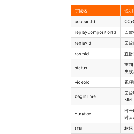
字段名
说明
accountId
CC
replayCompositionId
回放
replayId
回放
roomId
直播
重制
status
失败
videoId
视频I
回放
beginTime
MM-
时长(
duration
时,d
title
标题