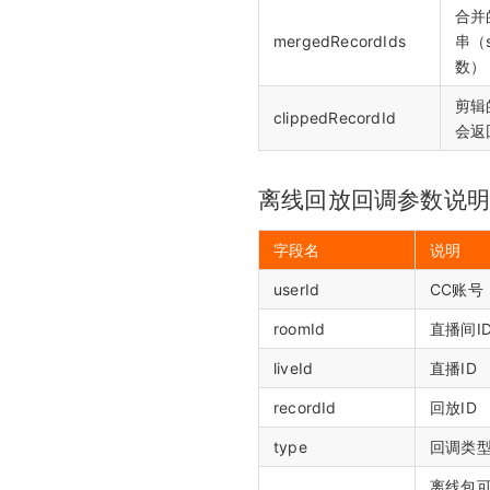
合并
mergedRecordIds
串（
数）
剪辑的
clippedRecordId
会返
离线回放回调参数说
字段名
说明
userId
CC账号
roomId
直播间I
liveId
直播ID
recordId
回放ID
type
回调类
离线包可