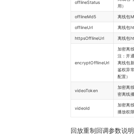
offlineStatus
用）
offlineMd5
离线包M
offlineUrl
离线包h
httpsOfflineUrl
离线包h
加密离线
注：开
encryptOfflineUrl
离线包新
鉴权异
配置）
加密离线
videoToken
密离线播
加密离线
videoId
播放权
回放重制回调参数说