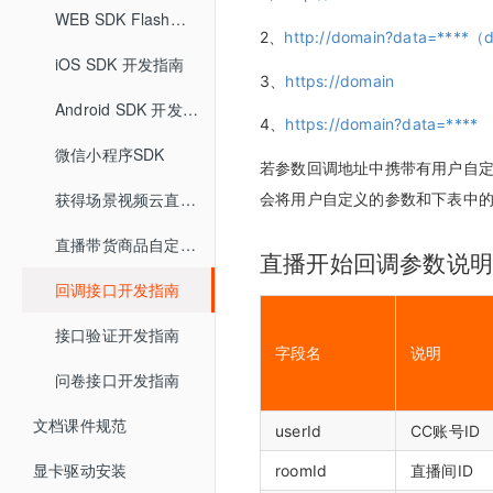
助教SDK
快速开始
直播SDK API
主持人端
企业培训场景
iOS推流app
直播间管理
创建直播间
WEB SDK Flash升级H5
直播间自动登录方式
回放重置
大屏模式
2、
http://domain?data=*
快速开始
回放SDK API
观看端
主持人端概述
版本更新记录
创建企业培训直播间
iOS SDK 开发指南
安卓推流app
文档管理
分享链接
HTTP通信加密算法
全局设置
直播客户端 V6.0
3、
https://domain
助教SDK API
互动功能
观看PC页面
版本更新记录
主持人客户端
分享链接
统计分析
微信直播
版本更新记录
回调
直播间设置
观看端皮肤设置
Android SDK 开发指南
4、
https://domain?data=****
增值功能
连麦
版本更新记录
观看移动H5页面
资产管理
主持人网页
直播统计
直播间设置
微信小程序SDK
营销互动
营销设置
若参数回调地址中携带有⽤户⾃
低延迟直播
打卡
开发设置
打赏收益
回放统计
营销互动
防录屏设置
观看端设置
获得场景视频云直播插件使用说明
会将⽤户⾃定义的参数和下表中的
云分发（直播分发）
账户中心
抽奖
API接口设置
红包账户
直播回放
客户端设置
讲师端设置
直播带货商品自定义跳转开发指南
直播开始回调参数说
消息中心
智能抠像（虚拟背景）
问卷
回调设置
提现账户设置
直播统计
回调接口开发指南
敏感词设置
助教端设置
美颜
用量统计
随堂测
高级设置
接口验证开发指南
直播审核
直播记录
字段名
说明
打赏
问卷接口开发指南
直播回放
自定义未登录页
红包雨
文档课件规范
自定义表情
直播文档
userId
CC账号ID
显卡驱动安装
直播监控
客户端大屏布局管理
roomId
直播间ID