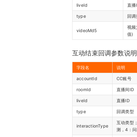
liveId
直播
type
回调
视频
videoMd5
值)
互动结束回调参数说
字段名
说明
accountId
CC账号
roomId
直播间ID
liveId
直播ID
type
回调类型
互动类型；
interactionType
测，4：问