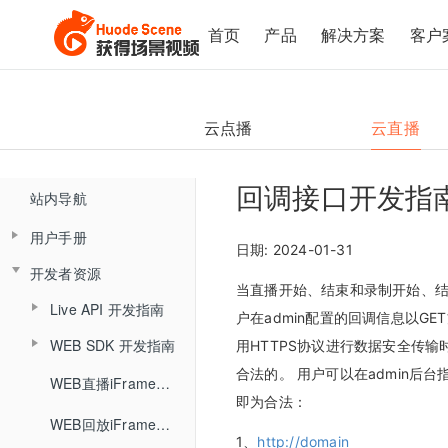
首页
产品
解决方案
客户
云点播
云直播
回调接口开发指
站内导航
用户手册
日期: 2024-01-31
开发者资源
产品简介
当直播开始、结束和录制开始、
Live API 开发指南
云直播控制台（新版)
户在admin配置的回调信息以G
WEB SDK 开发指南
⽤HTTPS协议进⾏数据安全传输
概述
直播客户端
控制台概述
合法的。 ⽤户可以在admin后
直播SDK
WEB直播iFrameUI 开发指南
手机直播
直播客户端概述
HTTP接口
直播间管理
即为合法：
回放SDK
快速开始
助教端
手机直播概述
WEB回放iFrameUI 开发指南
高级设置接口
大班课&研讨会场景
复制直播间
文档模式
1、
http://domain