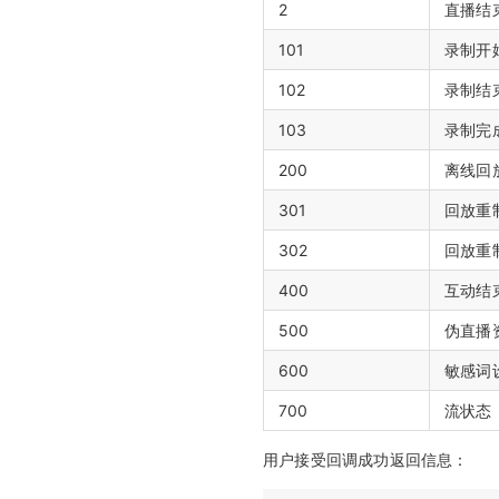
2
直播结
101
录制开
102
录制结
103
录制完
200
离线回
301
回放重
302
回放重
400
互动结
500
伪直播
600
敏感词
700
流状态
用户接受回调成功返回信息：